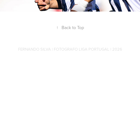
↑
Back to Top
FERNANDO SILVA | FOTOGRAFO LIGA PORTUGAL | 2026